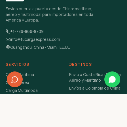
Envíos puerta a puerta desde China: marítimo,
aéreo y multimodal para importadores en toda
América y Europa.
+1-786-866-8709
info@tucargaexpress.com
Guangzhou, China · Miami, EE.UU.
SERVICIOS
DESTINOS
Carga Marítima
Envío a Costa Rica de China
Aéreo y Marítimo
Carga Aérea
Envíos a Colombia de China
Carga Multimodal
Envíos de Carga a
Carga Consolidada LCL
Venezuela de China Aéreo y
Carga Peligrosa
Marítimo
Envío de Contenedores
USA Aéreo y Marítimo
Envío a Guatemala de China