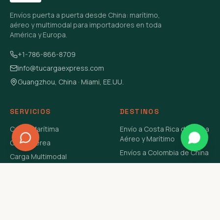
Envíos puerta a puerta desde China: marítimo,
aéreo y multimodal para importadores en toda
América y Europa.
+1-786-866-8709
info@tucargaexpress.com
Guangzhou, China · Miami, EE.UU.
SERVICIOS
DESTINOS
Carga Marítima
Envío a Costa Rica de China
Aéreo y Marítimo
Carga Aérea
Envíos a Colombia de China
Carga Multimodal
Envíos de Carga a
Carga Consolidada LCL
Venezuela de China Aéreo y
Carga Peligrosa
Marítimo
Envío de Contenedores
USA Aéreo y Marítimo
Envío a Guatemala de China