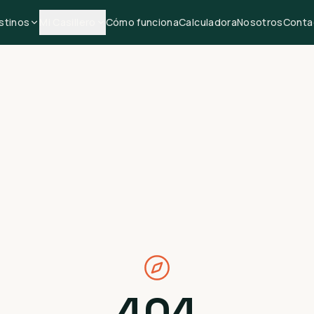
stinos
Mi Casillero
Cómo funciona
Calculadora
Nosotros
Conta
404