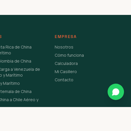
S
EMPRESA
sta Rica de China
Nosotros
rítimo
Cómo funciona
olombia de China
Calculadora
Carga a Venezuela de
Mi Casillero
o y Marítimo
Contacto
y Marítimo
atemala de China
hina a Chile Aéreo y