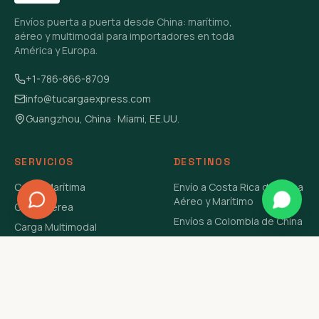
Envíos puerta a puerta desde China: marítimo,
aéreo y multimodal para importadores en toda
América y Europa.
+1-786-866-8709
info@tucargaexpress.com
Guangzhou, China · Miami, EE.UU.
SERVICIOS
DESTINOS
Carga Marítima
Envío a Costa Rica de China
Aéreo y Marítimo
Carga Aérea
Envíos a Colombia de China
Carga Multimodal
Envíos de Carga a
Carga Consolidada LCL
Venezuela de China Aéreo y
Carga Peligrosa
Marítimo
Envío de Contenedores
USA Aéreo y Marítimo
Envío a Guatemala de China