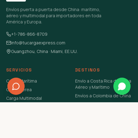
Envíos puerta a puerta desde China: marítimo,
aéreo y multimodal para importadores en toda
América y Europa.
+1-786-866-8709
info@tucargaexpress.com
Guangzhou, China · Miami, EE.UU.
SERVICIOS
DESTINOS
Carga Marítima
Envío a Costa Rica de China
Aéreo y Marítimo
Carga Aérea
Envíos a Colombia de China
Carga Multimodal
Envíos de Carga a
Carga Consolidada LCL
Venezuela de China Aéreo y
Carga Peligrosa
Marítimo
Envío de Contenedores
USA Aéreo y Marítimo
Envío a Guatemala de China