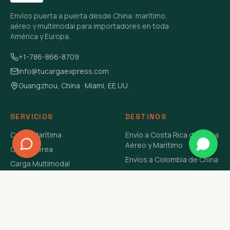
Envíos puerta a puerta desde China: marítimo,
aéreo y multimodal para importadores en toda
América y Europa.
+1-786-866-8709
info@tucargaexpress.com
Guangzhou, China · Miami, EE.UU.
SERVICIOS
DESTINOS
Carga Marítima
Envío a Costa Rica de China
Aéreo y Marítimo
Carga Aérea
Envíos a Colombia de China
Carga Multimodal
Envíos de Carga a
Carga Consolidada LCL
Venezuela de China Aéreo y
Carga Peligrosa
Marítimo
Envío de Contenedores
USA Aéreo y Marítimo
Envío a Guatemala de China