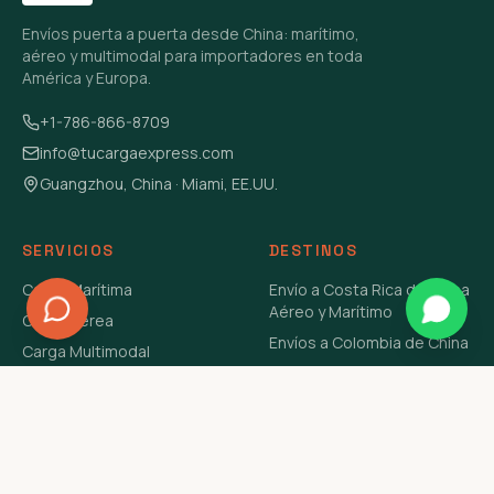
Envíos puerta a puerta desde China: marítimo,
aéreo y multimodal para importadores en toda
América y Europa.
+1-786-866-8709
info@tucargaexpress.com
Guangzhou, China · Miami, EE.UU.
SERVICIOS
DESTINOS
Carga Marítima
Envío a Costa Rica de China
Aéreo y Marítimo
Carga Aérea
Envíos a Colombia de China
Carga Multimodal
Envíos de Carga a
Carga Consolidada LCL
Venezuela de China Aéreo y
Carga Peligrosa
Marítimo
Envío de Contenedores
USA Aéreo y Marítimo
Envío a Guatemala de China