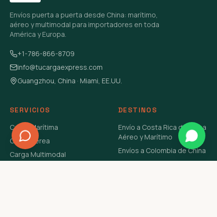
Envíos puerta a puerta desde China: marítimo,
aéreo y multimodal para importadores en toda
América y Europa.
+1-786-866-8709
info@tucargaexpress.com
Guangzhou, China · Miami, EE.UU.
SERVICIOS
DESTINOS
Carga Marítima
Envío a Costa Rica de China
Aéreo y Marítimo
Carga Aérea
Envíos a Colombia de China
Carga Multimodal
Envíos de Carga a
Carga Consolidada LCL
Venezuela de China Aéreo y
Carga Peligrosa
Marítimo
Envío de Contenedores
USA Aéreo y Marítimo
Envío a Guatemala de China