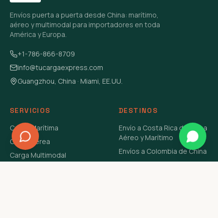
Envíos puerta a puerta desde China: marítimo,
aéreo y multimodal para importadores en toda
América y Europa.
+1-786-866-8709
info@tucargaexpress.com
Guangzhou, China · Miami, EE.UU.
SERVICIOS
DESTINOS
Carga Marítima
Envío a Costa Rica de China
Aéreo y Marítimo
Carga Aérea
Envíos a Colombia de China
Carga Multimodal
Envíos de Carga a
Carga Consolidada LCL
Venezuela de China Aéreo y
Carga Peligrosa
Marítimo
Envío de Contenedores
USA Aéreo y Marítimo
Envío a Guatemala de China