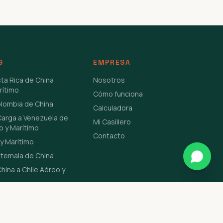
S
EMPRESA
sta Rica de China
Nosotros
rítimo
Cómo funciona
olombia de China
Calculadora
Carga a Venezuela de
Mi Casillero
o y Marítimo
Contacto
y Marítimo
atemala de China
hina a Chile Aéreo y