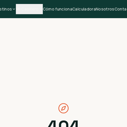
stinos
Mi Casillero
Cómo funciona
Calculadora
Nosotros
Conta
404