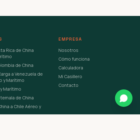
S
EMPRESA
sta Rica de China
Nosotros
rítimo
Cómo funciona
olombia de China
Calculadora
Carga a Venezuela de
Mi Casillero
o y Marítimo
Contacto
y Marítimo
atemala de China
hina a Chile Aéreo y