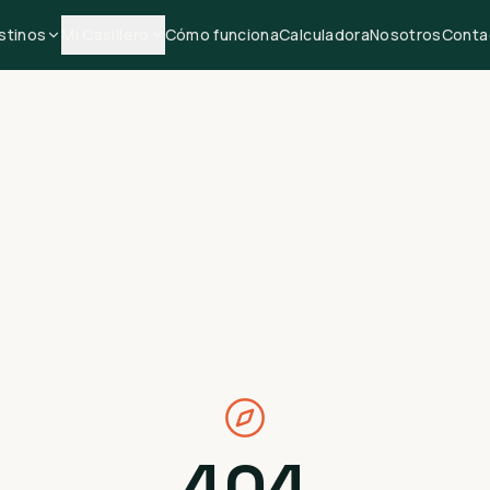
stinos
Mi Casillero
Cómo funciona
Calculadora
Nosotros
Conta
404