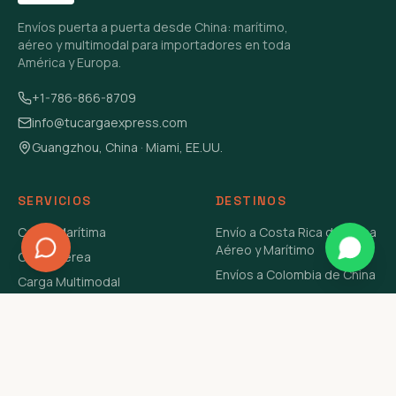
Envíos puerta a puerta desde China: marítimo,
aéreo y multimodal para importadores en toda
América y Europa.
+1-786-866-8709
info@tucargaexpress.com
Guangzhou, China · Miami, EE.UU.
SERVICIOS
DESTINOS
Carga Marítima
Envío a Costa Rica de China
Aéreo y Marítimo
Carga Aérea
Envíos a Colombia de China
Carga Multimodal
Envíos de Carga a
Carga Consolidada LCL
Venezuela de China Aéreo y
Carga Peligrosa
Marítimo
Envío de Contenedores
USA Aéreo y Marítimo
Envío a Guatemala de China