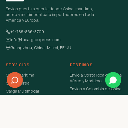
Envíos puerta a puerta desde China: marítimo,
aéreo y multimodal para importadores en toda
América y Europa.
+1-786-866-8709
info@tucargaexpress.com
Guangzhou, China · Miami, EE.UU.
SERVICIOS
DESTINOS
Carga Marítima
Envío a Costa Rica de China
Aéreo y Marítimo
Carga Aérea
Envíos a Colombia de China
Carga Multimodal
Envíos de Carga a
Carga Consolidada LCL
Venezuela de China Aéreo y
Carga Peligrosa
Marítimo
Envío de Contenedores
USA Aéreo y Marítimo
Envío a Guatemala de China