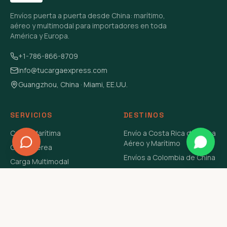
Envíos puerta a puerta desde China: marítimo,
aéreo y multimodal para importadores en toda
América y Europa.
+1-786-866-8709
info@tucargaexpress.com
Guangzhou, China · Miami, EE.UU.
SERVICIOS
DESTINOS
Carga Marítima
Envío a Costa Rica de China
Aéreo y Marítimo
Carga Aérea
Envíos a Colombia de China
Carga Multimodal
Envíos de Carga a
Carga Consolidada LCL
Venezuela de China Aéreo y
Carga Peligrosa
Marítimo
Envío de Contenedores
USA Aéreo y Marítimo
Envío a Guatemala de China