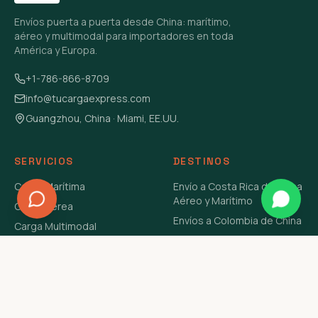
Envíos puerta a puerta desde China: marítimo,
aéreo y multimodal para importadores en toda
América y Europa.
+1-786-866-8709
info@tucargaexpress.com
Guangzhou, China · Miami, EE.UU.
SERVICIOS
DESTINOS
Carga Marítima
Envío a Costa Rica de China
Aéreo y Marítimo
Carga Aérea
Envíos a Colombia de China
Carga Multimodal
Envíos de Carga a
Carga Consolidada LCL
Venezuela de China Aéreo y
Carga Peligrosa
Marítimo
Envío de Contenedores
USA Aéreo y Marítimo
Envío a Guatemala de China