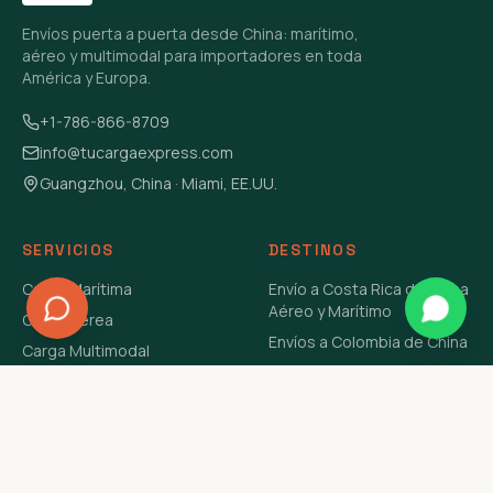
Envíos puerta a puerta desde China: marítimo,
aéreo y multimodal para importadores en toda
América y Europa.
+1-786-866-8709
info@tucargaexpress.com
Guangzhou, China · Miami, EE.UU.
SERVICIOS
DESTINOS
Carga Marítima
Envío a Costa Rica de China
Aéreo y Marítimo
Carga Aérea
Envíos a Colombia de China
Carga Multimodal
Envíos de Carga a
Carga Consolidada LCL
Venezuela de China Aéreo y
Carga Peligrosa
Marítimo
Envío de Contenedores
USA Aéreo y Marítimo
Envío a Guatemala de China