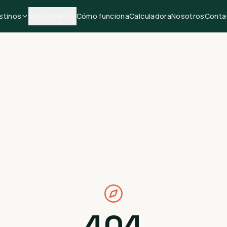
stinos
Mi Casillero
Cómo funciona
Calculadora
Nosotros
Conta
404