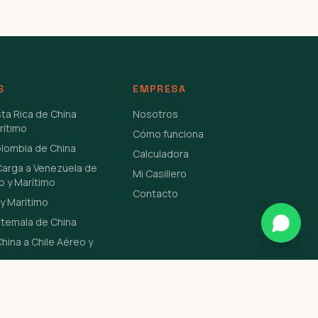
S
EMPRESA
sta Rica de China
Nosotros
rítimo
Cómo funciona
olombia de China
Calculadora
Carga a Venezuela de
Mi Casillero
o y Marítimo
Contacto
y Marítimo
atemala de China
hina a Chile Aéreo y