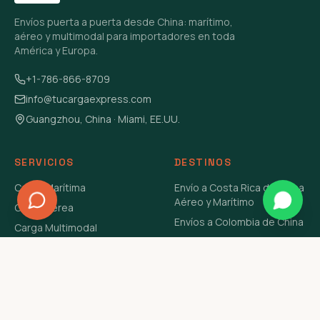
Envíos puerta a puerta desde China: marítimo,
aéreo y multimodal para importadores en toda
América y Europa.
+1-786-866-8709
info@tucargaexpress.com
Guangzhou, China · Miami, EE.UU.
SERVICIOS
DESTINOS
Carga Marítima
Envío a Costa Rica de China
Aéreo y Marítimo
Carga Aérea
Envíos a Colombia de China
Carga Multimodal
Envíos de Carga a
Carga Consolidada LCL
Venezuela de China Aéreo y
Carga Peligrosa
Marítimo
Envío de Contenedores
USA Aéreo y Marítimo
Envío a Guatemala de China