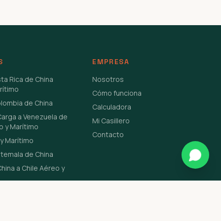
S
EMPRESA
sta Rica de China
Nosotros
rítimo
Cómo funciona
olombia de China
Calculadora
Carga a Venezuela de
Mi Casillero
o y Marítimo
Contacto
y Marítimo
atemala de China
hina a Chile Aéreo y