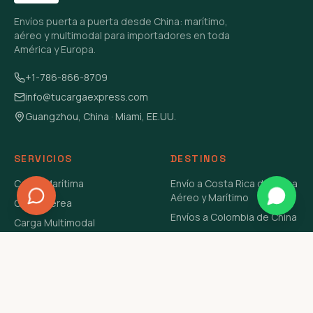
Envíos puerta a puerta desde China: marítimo,
aéreo y multimodal para importadores en toda
América y Europa.
+1-786-866-8709
info@tucargaexpress.com
Guangzhou, China · Miami, EE.UU.
SERVICIOS
DESTINOS
Carga Marítima
Envío a Costa Rica de China
Aéreo y Marítimo
Carga Aérea
Envíos a Colombia de China
Carga Multimodal
Envíos de Carga a
Carga Consolidada LCL
Venezuela de China Aéreo y
Carga Peligrosa
Marítimo
Envío de Contenedores
USA Aéreo y Marítimo
Envío a Guatemala de China