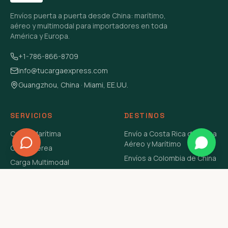
Envíos puerta a puerta desde China: marítimo,
aéreo y multimodal para importadores en toda
América y Europa.
+1-786-866-8709
info@tucargaexpress.com
Guangzhou, China · Miami, EE.UU.
SERVICIOS
DESTINOS
Carga Marítima
Envío a Costa Rica de China
Aéreo y Marítimo
Carga Aérea
Envíos a Colombia de China
Carga Multimodal
Envíos de Carga a
Carga Consolidada LCL
Venezuela de China Aéreo y
Carga Peligrosa
Marítimo
Envío de Contenedores
USA Aéreo y Marítimo
Envío a Guatemala de China