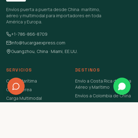
Envíos puerta a puerta desde China: marítimo,
aéreo y multimodal para importadores en toda
América y Europa.
+1-786-866-8709
info@tucargaexpress.com
Guangzhou, China · Miami, EE.UU.
SERVICIOS
DESTINOS
Carga Marítima
Envío a Costa Rica de China
Aéreo y Marítimo
Carga Aérea
Envíos a Colombia de China
Carga Multimodal
Envíos de Carga a
Carga Consolidada LCL
Venezuela de China Aéreo y
Carga Peligrosa
Marítimo
Envío de Contenedores
USA Aéreo y Marítimo
Envío a Guatemala de China