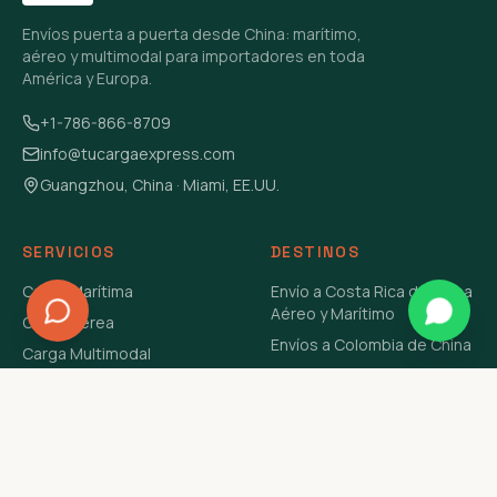
Envíos puerta a puerta desde China: marítimo,
aéreo y multimodal para importadores en toda
América y Europa.
+1-786-866-8709
info@tucargaexpress.com
Guangzhou, China · Miami, EE.UU.
SERVICIOS
DESTINOS
Carga Marítima
Envío a Costa Rica de China
Aéreo y Marítimo
Carga Aérea
Envíos a Colombia de China
Carga Multimodal
Envíos de Carga a
Carga Consolidada LCL
Venezuela de China Aéreo y
Carga Peligrosa
Marítimo
Envío de Contenedores
USA Aéreo y Marítimo
Envío a Guatemala de China