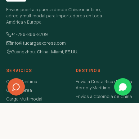
Envíos puerta a puerta desde China: marítimo,
aéreo y multimodal para importadores en toda
América y Europa.
+1-786-866-8709
info@tucargaexpress.com
Guangzhou, China · Miami, EE.UU.
SERVICIOS
DESTINOS
Carga Marítima
Envío a Costa Rica de China
Aéreo y Marítimo
Carga Aérea
Envíos a Colombia de China
Carga Multimodal
Envíos de Carga a
Carga Consolidada LCL
Venezuela de China Aéreo y
Carga Peligrosa
Marítimo
Envío de Contenedores
USA Aéreo y Marítimo
Envío a Guatemala de China