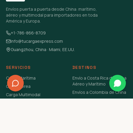
Envíos puerta a puerta desde China: marítimo,
aéreo y multimodal para importadores en toda
América y Europa.
+1-786-866-8709
info@tucargaexpress.com
Guangzhou, China · Miami, EE.UU.
SERVICIOS
DESTINOS
Carga Marítima
Envío a Costa Rica de China
Aéreo y Marítimo
Carga Aérea
Envíos a Colombia de China
Carga Multimodal
Envíos de Carga a
Carga Consolidada LCL
Venezuela de China Aéreo y
Carga Peligrosa
Marítimo
Envío de Contenedores
USA Aéreo y Marítimo
Envío a Guatemala de China