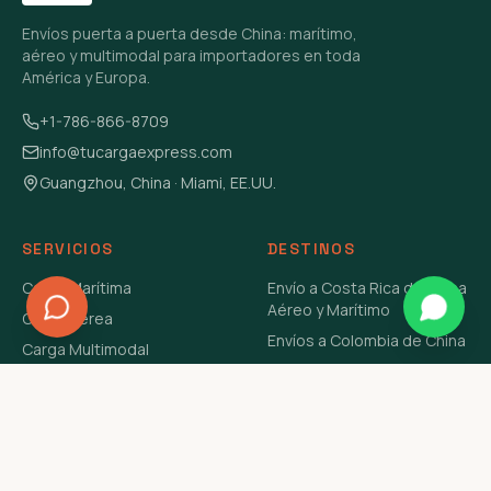
Envíos puerta a puerta desde China: marítimo,
aéreo y multimodal para importadores en toda
América y Europa.
+1-786-866-8709
info@tucargaexpress.com
Guangzhou, China · Miami, EE.UU.
SERVICIOS
DESTINOS
Carga Marítima
Envío a Costa Rica de China
Aéreo y Marítimo
Carga Aérea
Envíos a Colombia de China
Carga Multimodal
Envíos de Carga a
Carga Consolidada LCL
Venezuela de China Aéreo y
Carga Peligrosa
Marítimo
Envío de Contenedores
USA Aéreo y Marítimo
Envío a Guatemala de China