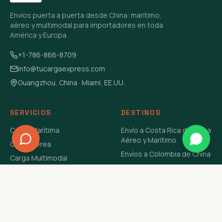
Envíos puerta a puerta desde China: marítimo,
aéreo y multimodal para importadores en toda
América y Europa.
+1-786-866-8709
info@tucargaexpress.com
Guangzhou, China · Miami, EE.UU.
SERVICIOS
DESTINOS
Carga Marítima
Envío a Costa Rica de China
Aéreo y Marítimo
Carga Aérea
Envíos a Colombia de China
Carga Multimodal
Envíos de Carga a
Carga Consolidada LCL
Venezuela de China Aéreo y
Carga Peligrosa
Marítimo
Envío de Contenedores
USA Aéreo y Marítimo
Envío a Guatemala de China