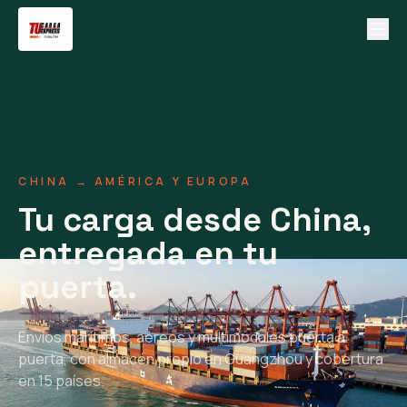
CHINA → AMÉRICA Y EUROPA
Tu carga desde China,
entregada en tu
puerta.
Envíos marítimos, aéreos y multimodales puerta a
puerta, con almacén propio en Guangzhou y cobertura
en 15 países.