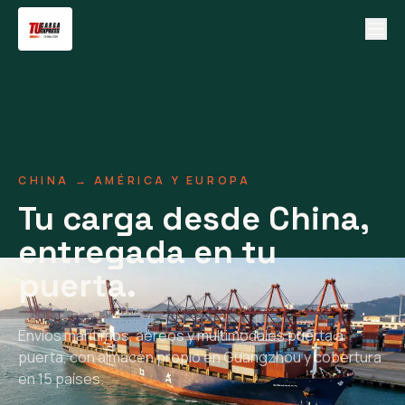
CHINA → AMÉRICA Y EUROPA
Tu carga desde China,
entregada en tu
puerta.
Envíos marítimos, aéreos y multimodales puerta a
puerta, con almacén propio en Guangzhou y cobertura
en 15 países.