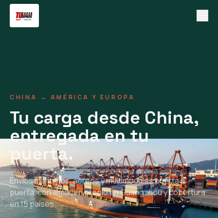
CHINA → AMÉRICA Y EUROPA
Tu carga desde China,
entregada en tu
puerta.
Envíos marítimos, aéreos y multimodales puerta a
puerta, con almacén propio en Guangzhou y cobertura
en 15 países.