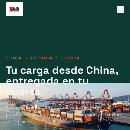
CHINA → AMÉRICA Y EUROPA
Tu carga desde China,
entregada en tu
puerta.
Envíos marítimos, aéreos y multimodales puerta a
puerta, con almacén propio en Guangzhou y cobertura
en 15 países.