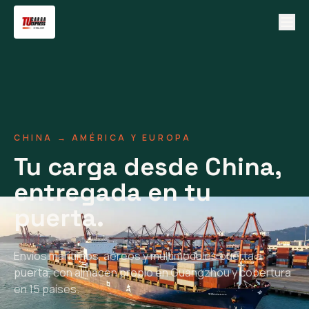
CHINA → AMÉRICA Y EUROPA
Tu carga desde China,
entregada en tu
puerta.
Envíos marítimos, aéreos y multimodales puerta a
puerta, con almacén propio en Guangzhou y cobertura
en 15 países.