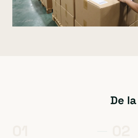
De la
01
02