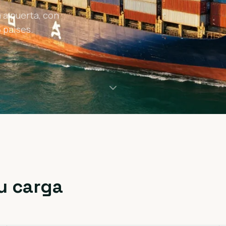
 a puerta, con
 países.
u carga