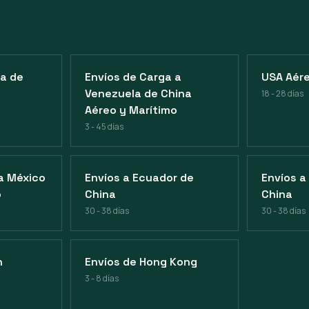
ia de
Envíos de Carga a
USA Aére
Venezuela de China
18 - 28 días
Aéreo y Marítimo
3 - 45 días
 a México
Envíos a Ecuador de
Envíos a
o
China
China
30 - 38 días
30 - 38 días
n
Envíos de Hong Kong
3 - 8 días