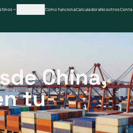
stinos
Mi Casillero
Cómo funciona
Calculadora
Nosotros
Conta
sde China,
en tu