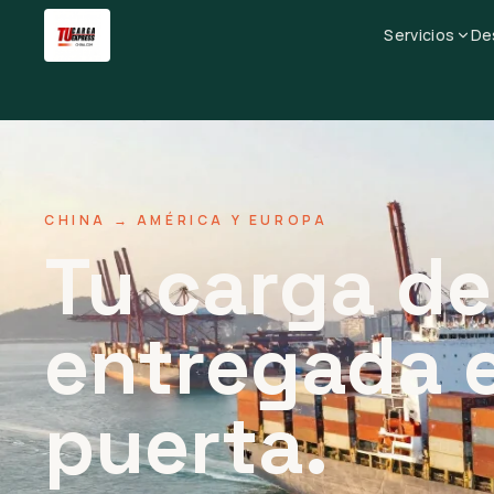
Servicios
De
CHINA → AMÉRICA Y EUROPA
Tu carga de
entregada 
puerta.