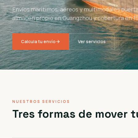
Envíos marítimos, aéreos y multimodales puerta
almacén propio en Guangzhou y cobertura en 15
Calcula tu envío
Ver servicios
NUESTROS SERVICIOS
Tres formas de mover t