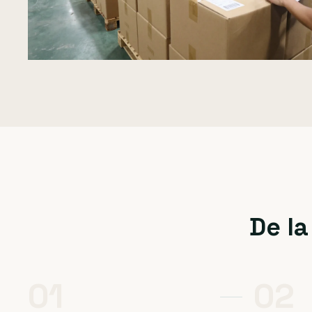
De la
01
02