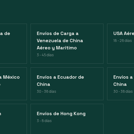
ia de
Envíos de Carga a
USA Aére
Venezuela de China
18 - 28 días
Aéreo y Marítimo
3 - 45 días
 a México
Envíos a Ecuador de
Envíos a
o
China
China
30 - 38 días
30 - 38 días
n
Envíos de Hong Kong
3 - 8 días