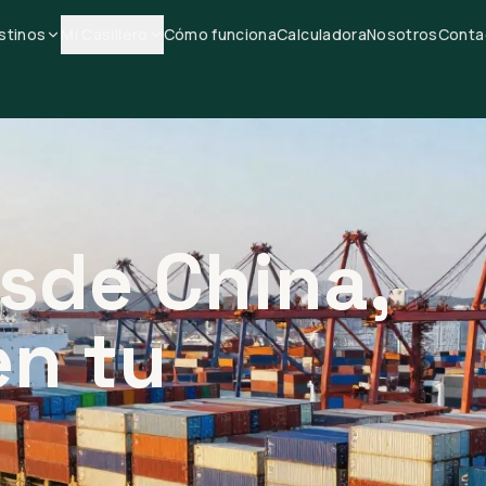
stinos
Mi Casillero
Cómo funciona
Calculadora
Nosotros
Conta
sde China,
en tu