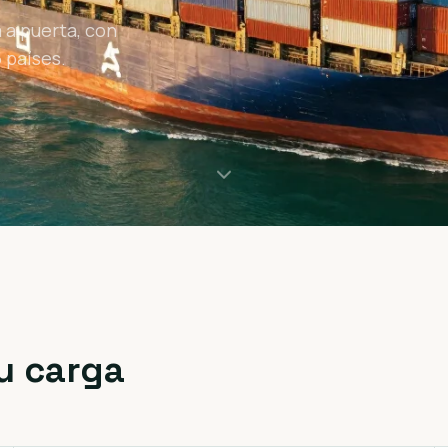
 a puerta, con
 países.
u carga