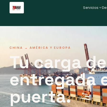
Servicios
De
CHINA → AMÉRICA Y EUROPA
Tu carga de
entregada 
puerta.