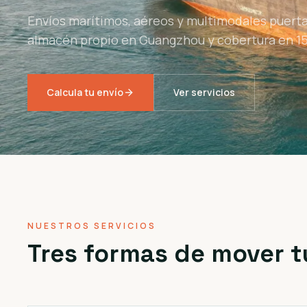
Envíos marítimos, aéreos y multimodales puerta
almacén propio en Guangzhou y cobertura en 15
Calcula tu envío
Ver servicios
NUESTROS SERVICIOS
Tres formas de mover t