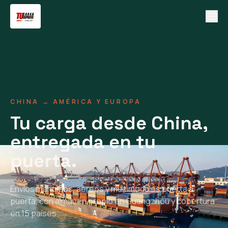
CHINA → AMÉRICA Y EUROPA
Tu carga desde China,
entregada en tu
puerta.
Envíos marítimos, aéreos y multimodales puerta a
puerta, con almacén propio en Guangzhou y cobertura
en 15 países.