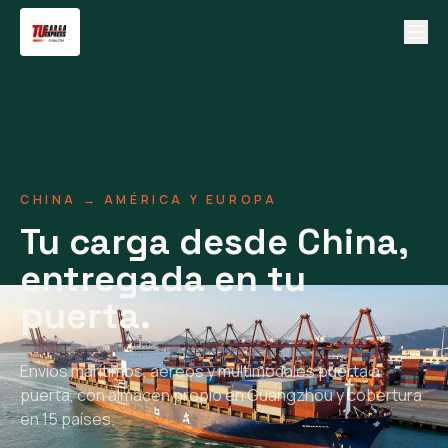
CHINA → AMÉRICA Y EUROPA
Tu carga desde China,
entregada en tu
puerta.
Envíos marítimos, aéreos y multimodales puerta a
puerta, con almacén propio en Guangzhou y cobertura
en 15 países.