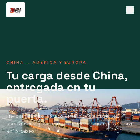
CHINA → AMÉRICA Y EUROPA
Tu carga desde China,
entregada en tu
puerta.
Envíos marítimos, aéreos y multimodales puerta a
puerta, con almacén propio en Guangzhou y cobertura
en 15 países.