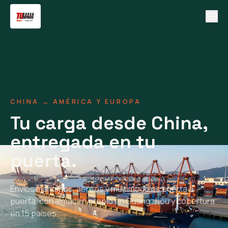
CHINA → AMÉRICA Y EUROPA
Tu carga desde China,
entregada en tu
puerta.
Envíos marítimos, aéreos y multimodales puerta a
puerta, con almacén propio en Guangzhou y cobertura
en 15 países.