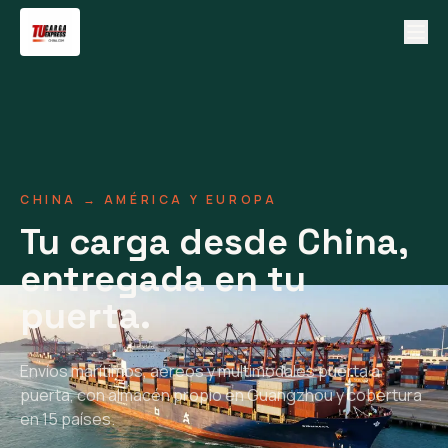
CHINA → AMÉRICA Y EUROPA
Tu carga desde China,
entregada en tu
puerta.
Envíos marítimos, aéreos y multimodales puerta a
puerta, con almacén propio en Guangzhou y cobertura
en 15 países.